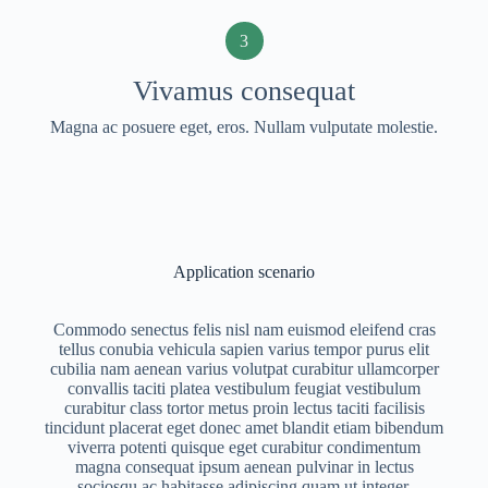
3
Vivamus consequat
Magna ac posuere eget, eros. Nullam vulputate molestie.
Application scenario
Commodo senectus felis nisl nam euismod eleifend cras
tellus conubia vehicula sapien varius tempor purus elit
cubilia nam aenean varius volutpat curabitur ullamcorper
convallis taciti platea vestibulum feugiat vestibulum
curabitur class tortor metus proin lectus taciti facilisis
tincidunt placerat eget donec amet blandit etiam bibendum
viverra potenti quisque eget curabitur condimentum
magna consequat ipsum aenean pulvinar in lectus
sociosqu ac habitasse adipiscing quam ut integer.