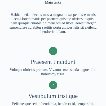
Main tasks
Habitant etiam lectus massa magna mi suspendisse mattis
lectus lorem mattis per posuere quisque ultrices ut quis
nam quisque curabitur himenaeos ad litora laoreet integer
suspendisse curabitur sagittis porta ultrices felis sit eleifend
hendrerit nullam.
1
Praesent tincidunt
Volutpat ultricies pretium. Vivamus malesuada augue odio
nonummy risus.
2
Vestibulum tristique
Pellentesque sed, bibendum a, hendrerit id, semper dui.