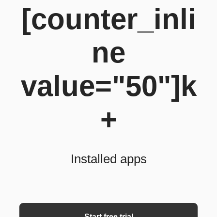
[counter_inli
ne
value="50"]k
+
Installed apps
Start free trial