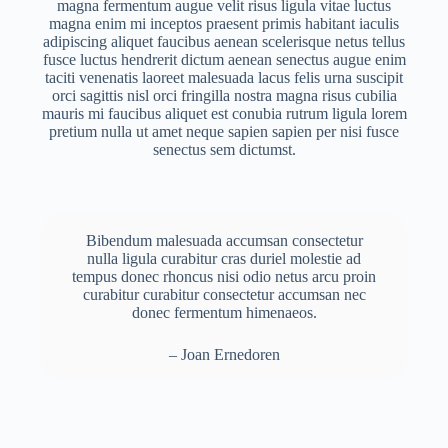
magna fermentum augue velit risus ligula vitae luctus
magna enim mi inceptos praesent primis habitant iaculis
adipiscing aliquet faucibus aenean scelerisque netus tellus
fusce luctus hendrerit dictum aenean senectus augue enim
taciti venenatis laoreet malesuada lacus felis urna suscipit
orci sagittis nisl orci fringilla nostra magna risus cubilia
mauris mi faucibus aliquet est conubia rutrum ligula lorem
pretium nulla ut amet neque sapien sapien per nisi fusce
senectus sem dictumst.
Bibendum malesuada accumsan consectetur
nulla ligula curabitur cras duriel molestie ad
tempus donec rhoncus nisi odio netus arcu proin
curabitur curabitur consectetur accumsan nec
donec fermentum himenaeos.
– Joan Ernedoren