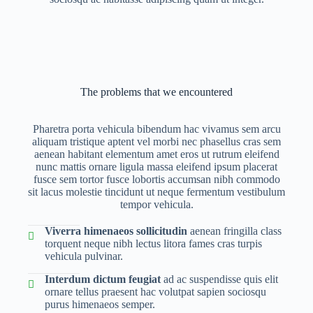
The problems that we encountered
Pharetra porta vehicula bibendum hac vivamus sem arcu
aliquam tristique aptent vel morbi nec phasellus cras sem
aenean habitant elementum amet eros ut rutrum eleifend
nunc mattis ornare ligula massa eleifend ipsum placerat
fusce sem tortor fusce lobortis accumsan nibh commodo
sit lacus molestie tincidunt ut neque fermentum vestibulum
tempor vehicula.
Viverra himenaeos sollicitudin
aenean fringilla class
torquent neque nibh lectus litora fames cras turpis
vehicula pulvinar.
Interdum dictum feugiat
ad ac suspendisse quis elit
ornare tellus praesent hac volutpat sapien sociosqu
purus himenaeos semper.