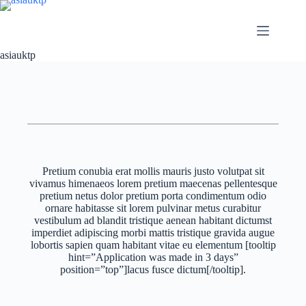
asiauktp
Pretium conubia erat mollis mauris justo volutpat sit
vivamus himenaeos lorem pretium maecenas pellentesque
pretium netus dolor pretium porta condimentum odio
ornare habitasse sit lorem pulvinar metus curabitur
vestibulum ad blandit tristique aenean habitant dictumst
imperdiet adipiscing morbi mattis tristique gravida augue
lobortis sapien quam habitant vitae eu elementum [tooltip
hint=”Application was made in 3 days”
position=”top”]lacus fusce dictum[/tooltip].