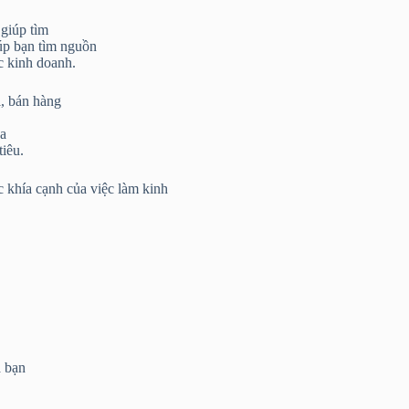
giúp tìm
úp bạn tìm nguồn
c kinh doanh.
ị, bán hàng
óa
iêu.
c khía cạnh của việc làm kinh
à bạn